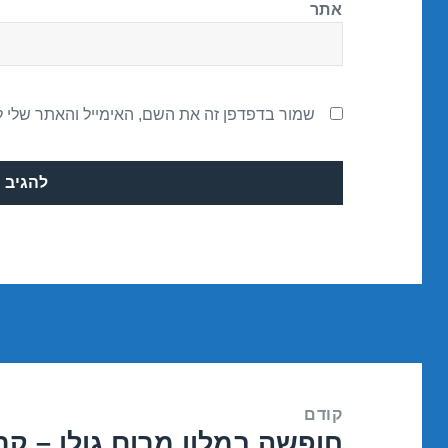
אתר
שמור בדפדפן זה את השם, האימייל והאתר שלי 
ניווט
קודם
חופשה במלון מרום גולן – קרית שמונ
הפוסט