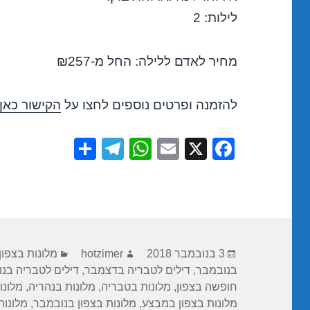
לילות: 2
מחיר לאדם ללילה: החל מ-₪257
להזמנה ופרטים נוספים לחצו על
הקישור כאן
S
T
W
E
X
F
h
el
h
m
a
ar
e
at
ail
c
e
gr
s
e
a
A
b
פורסם
מחבר
קטגוריות
m
p
o
3 בנובמבר 2018
hotzimer
מלונות בצפון
בתאריך
בנובמבר
,
דילים לטבריה בדצמבר
,
דילים לטבריה בנ
p
o
חופשה בצפון
,
מלונות בטבריה
,
מלונות בנהריה
,
מלונו
k
מלונות בצפון במבצע
,
מלונות בצפון בנובמבר
,
מלונות