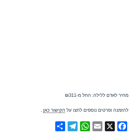
מחיר לאדם ללילה: החל מ-₪311
להזמנה ופרטים נוספים לחצו על
הקישור כאן
.
S
T
W
E
X
F
h
el
h
m
a