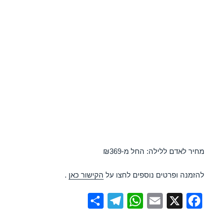
מחיר לאדם ללילה: החל מ-₪369
להזמנה ופרטים נוספים לחצו על
הקישור כאן
.
S
T
W
E
X
F
h
el
h
m
a