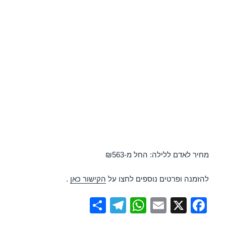
מחיר לאדם ללילה: החל מ-₪563
להזמנה ופרטים נוספים לחצו על
הקישור כאן
.
S
T
W
E
X
F
h
el
h
m
a