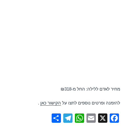
מחיר לאדם ללילה: החל מ-₪318
להזמנה ופרטים נוספים לחצו על
הקישור כאן
.
S
T
W
E
X
F
h
el
h
m
a