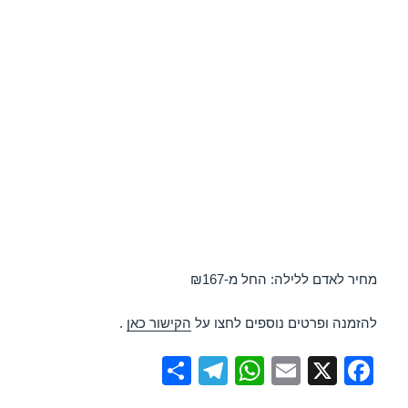
מחיר לאדם ללילה: החל מ-₪167
להזמנה ופרטים נוספים לחצו על
הקישור כאן
.
S
T
W
E
X
F
h
el
h
m
a