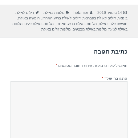
ar
e
at
ail
c
פורסם
מחבר
קטגוריות
תגיות
14 בינואר 2016
hotzimer
מלונות באילת
דילים לאילת
e
gr
s
e
בתאריך
בינואר
,
דילים לאילת בפברואר
,
דילים לאילת ברגע האחרון
,
חופשה באילת
,
a
A
b
חופשה זולה באילת
,
מלונות באילת ברגע האחרון
,
מלונות באילת זולים
,
מלונות
באילת לנוער
,
מלונות באילת מבצעים
,
מלונות זולים באילת
m
p
o
p
o
כתיבת תגובה
k
האימייל לא יוצג באתר.
שדות החובה מסומנים
*
התגובה שלך
*