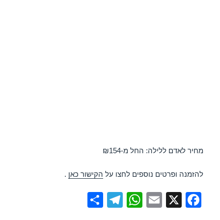
מחיר לאדם ללילה: החל מ-₪154
להזמנה ופרטים נוספים לחצו על
הקישור כאן
.
S
T
W
E
X
F
h
el
h
m
a