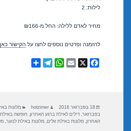
לילות: 2
מחיר לאדם ללילה: החל מ-₪166
להזמנה ופרטים נוספים לחצו על
הקישור כאן
S
T
W
E
X
F
h
el
h
m
a
ar
e
at
ail
c
e
gr
s
e
a
A
b
פורסם
מחבר
קטגוריות
m
p
o
18 בפברואר 2016
hotzimer
מלונות באי
בתאריך
בפברואר
,
דילים לאילת ברגע האחרון
,
חופשה באילת
p
o
האחרון
,
מלונות באילת זולים
,
מלונות באילת לנוער
,
מל
k