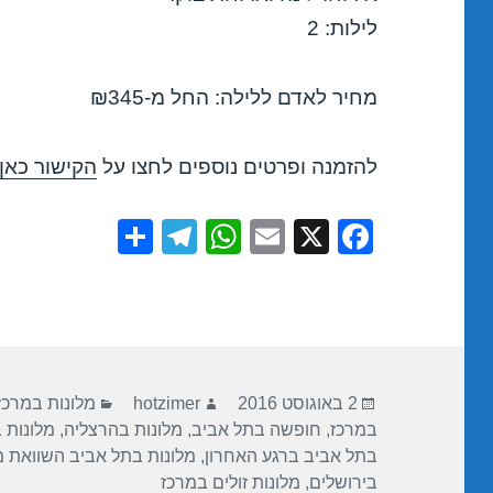
לילות: 2
מחיר לאדם ללילה: החל מ-₪345
להזמנה ופרטים נוספים לחצו על
הקישור כאן
S
T
W
E
X
F
h
el
h
m
a
ar
e
at
ail
c
e
gr
s
e
a
A
b
פורסם
מחבר
קטגוריות
m
p
o
2 באוגוסט 2016
hotzimer
מלונות במרכז
בתאריך
במרכז
,
חופשה בתל אביב
,
מלונות בהרצליה
,
מלונות 
p
o
בתל אביב ברגע האחרון
,
מלונות בתל אביב השוואת 
k
בירושלים
,
מלונות זולים במרכז