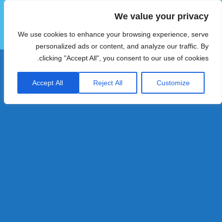
We value your privacy
הוטצימר
We use cookies to enhance your browsing experience, serve
תפריטים
ווידג'טים
personalized ads or content, and analyze our traffic. By
clicking "Accept All", you consent to our use of cookies.
Accept All
Reject All
Customize