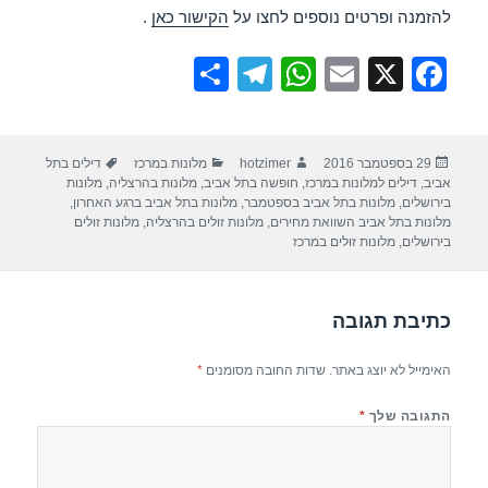
להזמנה ופרטים נוספים לחצו על
הקישור כאן
.
S
T
W
E
X
F
h
el
h
m
a
ar
e
at
ail
c
פורסם
מחבר
קטגוריות
תגיות
29 בספטמבר 2016
hotzimer
מלונות במרכז
דילים בתל
e
gr
s
e
בתאריך
אביב
,
דילים למלונות במרכז
,
חופשה בתל אביב
,
מלונות בהרצליה
,
מלונות
a
A
b
בירושלים
,
מלונות בתל אביב בספטמבר
,
מלונות בתל אביב ברגע האחרון
,
מלונות בתל אביב השוואת מחירים
,
מלונות זולים בהרצליה
,
מלונות זולים
m
p
o
בירושלים
,
מלונות זולים במרכז
p
o
k
כתיבת תגובה
האימייל לא יוצג באתר.
שדות החובה מסומנים
*
התגובה שלך
*