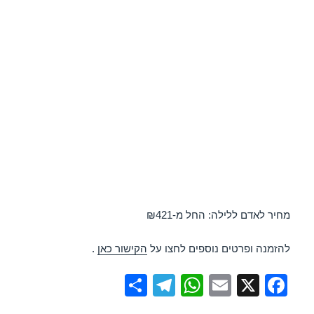
מחיר לאדם ללילה: החל מ-₪421
להזמנה ופרטים נוספים לחצו על
הקישור כאן
.
S
T
W
E
X
F
h
el
h
m
a