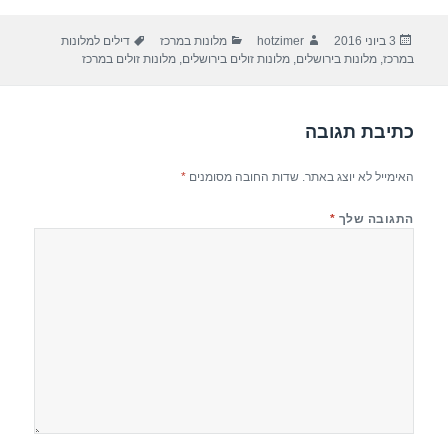
ar
e
at
ail
c
פורסם
מחבר
קטגוריות
תגיות
3 ביוני 2016
hotzimer
מלונות במרכז
דילים למלונות
e
gr
s
e
בתאריך
במרכז
,
מלונות בירושלים
,
מלונות זולים בירושלים
,
מלונות זולים במרכז
a
A
b
m
p
o
כתיבת תגובה
p
o
k
האימייל לא יוצג באתר.
שדות החובה מסומנים
*
התגובה שלך
*