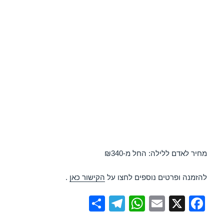
מחיר לאדם ללילה: החל מ-₪340
להזמנה ופרטים נוספים לחצו על
הקישור כאן
.
S
T
W
E
X
F
h
el
h
m
a