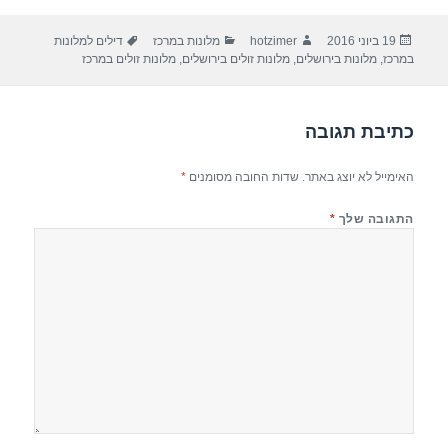
ar
e
at
ail
c
פורסם
מחבר
קטגוריות
תגיות
19 ביוני 2016
hotzimer
מלונות במרכז
דילים למלונות
e
gr
s
e
בתאריך
במרכז
,
מלונות בירושלים
,
מלונות זולים בירושלים
,
מלונות זולים במרכז
a
A
b
m
p
o
כתיבת תגובה
p
o
k
האימייל לא יוצג באתר.
שדות החובה מסומנים
*
התגובה שלך
*