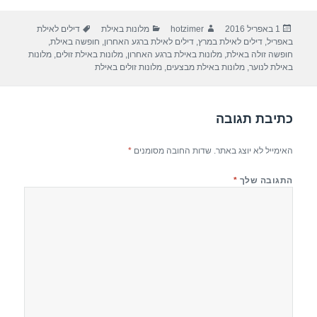
ar
e
at
ail
c
פורסם
מחבר
קטגוריות
תגיות
1 באפריל 2016
hotzimer
מלונות באילת
דילים לאילת
e
gr
s
e
בתאריך
באפריל
,
דילים לאילת במרץ
,
דילים לאילת ברגע האחרון
,
חופשה באילת
,
a
A
b
חופשה זולה באילת
,
מלונות באילת ברגע האחרון
,
מלונות באילת זולים
,
מלונות
באילת לנוער
,
מלונות באילת מבצעים
,
מלונות זולים באילת
m
p
o
p
o
כתיבת תגובה
k
האימייל לא יוצג באתר.
שדות החובה מסומנים
*
התגובה שלך
*