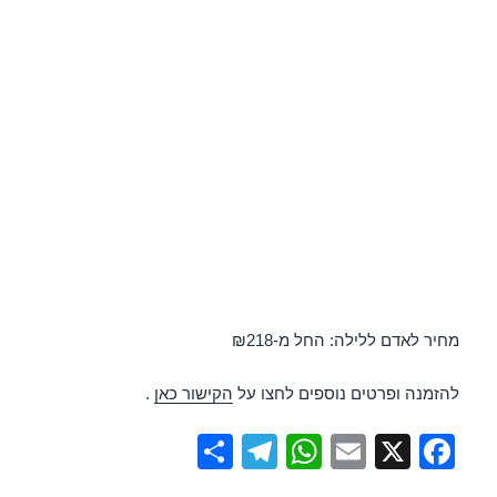
מחיר לאדם ללילה: החל מ-₪218
להזמנה ופרטים נוספים לחצו על
הקישור כאן
.
S
T
W
E
X
F
h
el
h
m
a