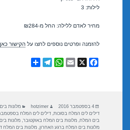
לילות: 3
מחיר לאדם ללילה: החל מ-₪284
להזמנה ופרטים נוספים לחצו על
הקישור כאן
S
T
W
E
X
F
h
el
h
m
a
ar
e
at
ail
c
e
gr
s
e
a
A
b
פורסם
מחבר
קטגוריות
m
p
o
4 בספטמבר 2016
hotzimer
מלונות בים
בתאריך
דילים לים המלח בסוכות
,
דילים לים המלח בספטמבר
p
o
בים המלח
,
מלונות בים המלח באוקטובר
,
מלונות בים
k
מלונות בים המלח ברגע האחרון
,
מלונות בים המלח די