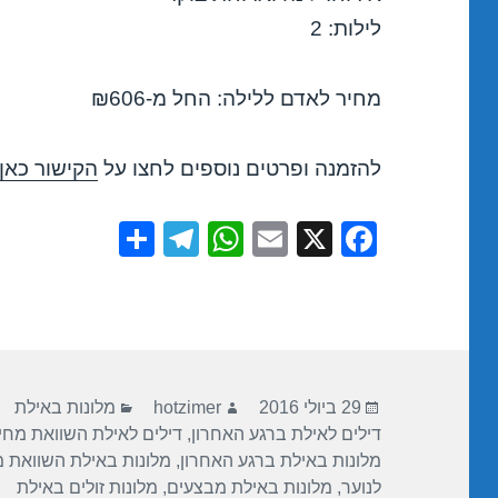
לילות: 2
מחיר לאדם ללילה: החל מ-₪606
להזמנה ופרטים נוספים לחצו על
הקישור כאן
S
T
W
E
X
F
h
el
h
m
a
ar
e
at
ail
c
e
gr
s
e
a
A
b
פורסם
מחבר
קטגוריות
m
p
o
29 ביולי 2016
hotzimer
מלונות באילת
בתאריך
דילים לאילת ברגע האחרון
,
דילים לאילת השוואת מחי
p
o
מלונות באילת ברגע האחרון
,
מלונות באילת השוואת 
k
לנוער
,
מלונות באילת מבצעים
,
מלונות זולים באילת