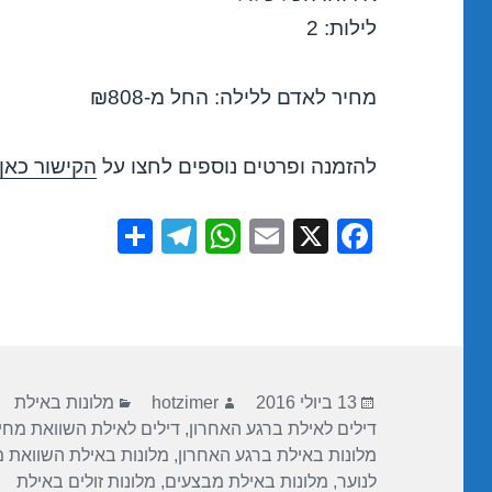
לילות: 2
מחיר לאדם ללילה: החל מ-₪808
להזמנה ופרטים נוספים לחצו על
הקישור כאן
S
T
W
E
X
F
h
el
h
m
a
ar
e
at
ail
c
e
gr
s
e
a
A
b
פורסם
מחבר
קטגוריות
m
p
o
13 ביולי 2016
hotzimer
מלונות באילת
בתאריך
דילים לאילת ברגע האחרון
,
דילים לאילת השוואת מחי
p
o
מלונות באילת ברגע האחרון
,
מלונות באילת השוואת 
k
לנוער
,
מלונות באילת מבצעים
,
מלונות זולים באילת