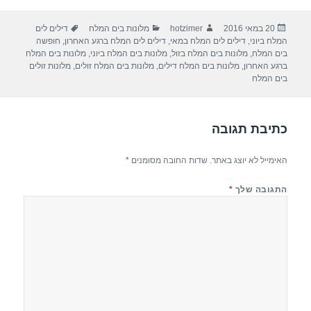
ar
e
at
ail
c
פורסם
מחבר
קטגוריות
תגיות
20 במאי 2016
hotzimer
מלונות בים המלח
דילים לים
e
gr
s
e
בתאריך
המלח ביוני
,
דילים לים המלח במאי
,
דילים לים המלח ברגע האחרון
,
חופשה
a
A
b
בים המלח
,
מלונות בים המלח בזול
,
מלונות בים המלח ביוני
,
מלונות בים המלח
ברגע האחרון
,
מלונות בים המלח דילים
,
מלונות בים המלח זולים
,
מלונות זולים
m
p
o
בים המלח
p
o
k
כתיבת תגובה
האימייל לא יוצג באתר.
שדות החובה מסומנים
*
התגובה שלך
*