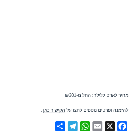
מחיר לאדם ללילה: החל מ-₪301
להזמנה ופרטים נוספים לחצו על
הקישור כאן
.
S
T
W
E
X
F
h
el
h
m
a