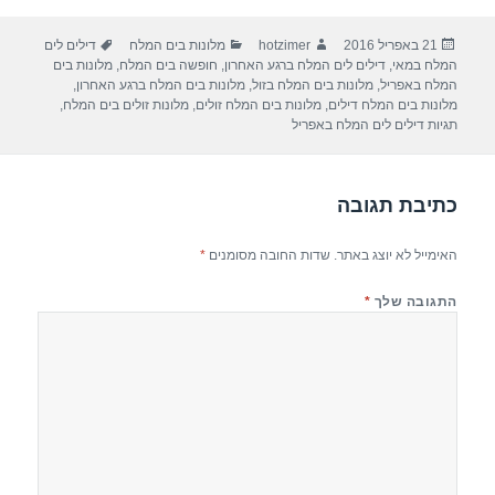
ar
e
at
ail
c
פורסם
מחבר
קטגוריות
תגיות
21 באפריל 2016
hotzimer
מלונות בים המלח
דילים לים
e
gr
s
e
בתאריך
המלח במאי
,
דילים לים המלח ברגע האחרון
,
חופשה בים המלח
,
מלונות בים
a
A
b
המלח באפריל
,
מלונות בים המלח בזול
,
מלונות בים המלח ברגע האחרון
,
מלונות בים המלח דילים
,
מלונות בים המלח זולים
,
מלונות זולים בים המלח
,
m
p
o
תגיות דילים לים המלח באפריל
p
o
k
כתיבת תגובה
האימייל לא יוצג באתר.
שדות החובה מסומנים
*
התגובה שלך
*