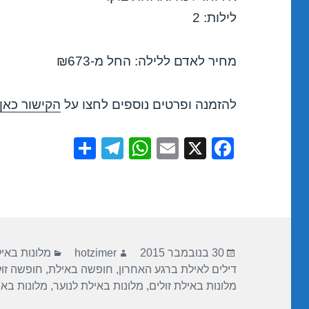
לילות: 2
מחיר לאדם ללילה: החל מ-₪673
להזמנה ופרטים נוספים לחצו על
הקישור כאן
S
T
W
E
X
F
h
el
h
m
a
ar
e
at
ail
c
e
gr
s
e
a
A
b
פורסם
מחבר
קטגוריות
m
p
o
30 בנובמבר 2015
hotzimer
מלונות באי
בתאריך
דילים לאילת ברגע האחרון
,
חופשה באילת
,
חופשה זו
p
o
מלונות באילת זולים
,
מלונות באילת לנוער
,
מלונות בא
k