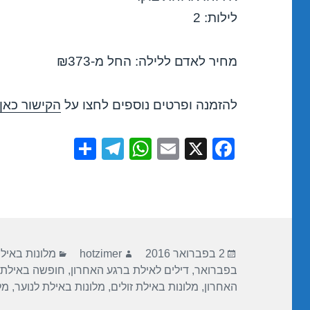
לילות: 2
מחיר לאדם ללילה: החל מ-₪373
להזמנה ופרטים נוספים לחצו על
הקישור כאן
S
T
W
E
X
F
h
el
h
m
a
ar
e
at
ail
c
e
gr
s
e
a
A
b
פורסם
מחבר
קטגוריות
m
p
o
2 בפברואר 2016
hotzimer
מלונות באיל
בתאריך
בפברואר
,
דילים לאילת ברגע האחרון
,
חופשה באילת
p
o
האחרון
,
מלונות באילת זולים
,
מלונות באילת לנוער
,
מל
k