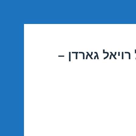
רויאל גארדן –