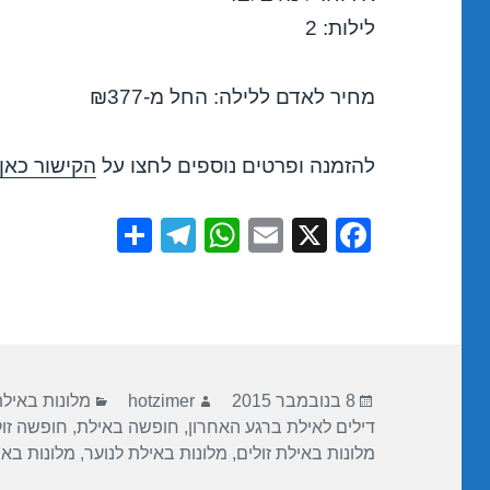
לילות: 2
מחיר לאדם ללילה: החל מ-₪377
להזמנה ופרטים נוספים לחצו על
הקישור כאן
S
T
W
E
X
F
h
el
h
m
a
ar
e
at
ail
c
e
gr
s
e
a
A
b
פורסם
מחבר
קטגוריות
m
p
o
8 בנובמבר 2015
hotzimer
מלונות באיל
בתאריך
דילים לאילת ברגע האחרון
,
חופשה באילת
,
חופשה זו
p
o
מלונות באילת זולים
,
מלונות באילת לנוער
,
מלונות בא
k