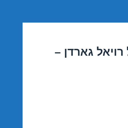
רויאל גארדן –