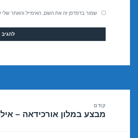
שמור בדפדפן זה את השם, האימייל והאתר שלי 
ניווט
קודם
מבצע במלון אורכידאה – אילת /11/2015
הפוסט
הקודם: