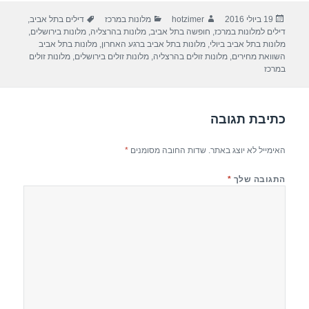
ar
e
at
ail
c
פורסם
מחבר
קטגוריות
תגיות
19 ביולי 2016
hotzimer
מלונות במרכז
דילים בתל אביב
,
e
gr
s
e
בתאריך
דילים למלונות במרכז
,
חופשה בתל אביב
,
מלונות בהרצליה
,
מלונות בירושלים
,
a
A
b
מלונות בתל אביב ביולי
,
מלונות בתל אביב ברגע האחרון
,
מלונות בתל אביב
השוואת מחירים
,
מלונות זולים בהרצליה
,
מלונות זולים בירושלים
,
מלונות זולים
m
p
o
במרכז
p
o
k
כתיבת תגובה
האימייל לא יוצג באתר.
שדות החובה מסומנים
*
התגובה שלך
*