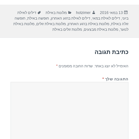
ar
e
at
ail
c
פורסם
מחבר
קטגוריות
תגיות
13 במאי 2016
hotzimer
מלונות באילת
דילים לאילת
e
gr
s
e
בתאריך
ביוני
,
דילים לאילת במאי
,
דילים לאילת ברגע האחרון
,
חופשה באילת
,
חופשה
a
A
b
זולה באילת
,
מלונות באילת ברגע האחרון
,
מלונות באילת זולים
,
מלונות באילת
לנוער
,
מלונות באילת מבצעים
,
מלונות זולים באילת
m
p
o
p
o
כתיבת תגובה
k
האימייל לא יוצג באתר.
שדות החובה מסומנים
*
התגובה שלך
*