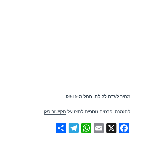
מחיר לאדם ללילה: החל מ-₪519
להזמנה ופרטים נוספים לחצו על
הקישור כאן
.
S
T
W
E
X
F
h
el
h
m
a