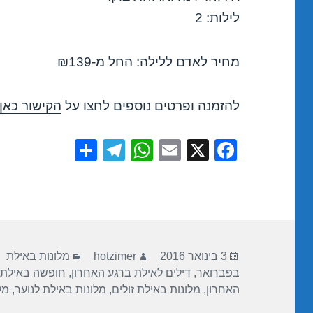
לילות: 2
מחיר לאדם ללילה: החל מ-₪139
להזמנה ופרטים נוספים לחצו על
הקישור כאן
S
T
W
E
X
F
h
el
h
m
a
ar
e
at
ail
c
e
gr
s
e
a
A
b
פורסם
מחבר
קטגוריות
m
p
o
3 בינואר 2016
hotzimer
מלונות באילת
בתאריך
בפברואר
,
דילים לאילת ברגע האחרון
,
חופשה באילת
p
o
האחרון
,
מלונות באילת זולים
,
מלונות באילת לנוער
,
מל
k