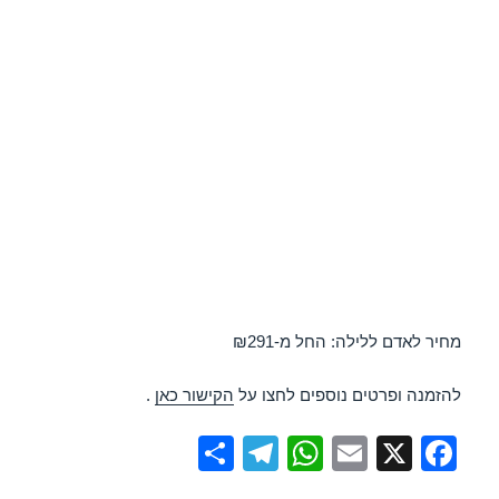
מחיר לאדם ללילה: החל מ-₪291
להזמנה ופרטים נוספים לחצו על
הקישור כאן
.
S
T
W
E
X
F
h
el
h
m
a