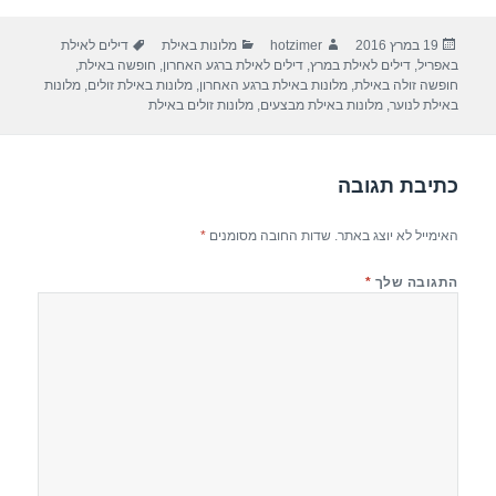
ar
e
at
ail
c
פורסם
מחבר
קטגוריות
תגיות
19 במרץ 2016
hotzimer
מלונות באילת
דילים לאילת
e
gr
s
e
בתאריך
באפריל
,
דילים לאילת במרץ
,
דילים לאילת ברגע האחרון
,
חופשה באילת
,
a
A
b
חופשה זולה באילת
,
מלונות באילת ברגע האחרון
,
מלונות באילת זולים
,
מלונות
באילת לנוער
,
מלונות באילת מבצעים
,
מלונות זולים באילת
m
p
o
p
o
כתיבת תגובה
k
האימייל לא יוצג באתר.
שדות החובה מסומנים
*
התגובה שלך
*