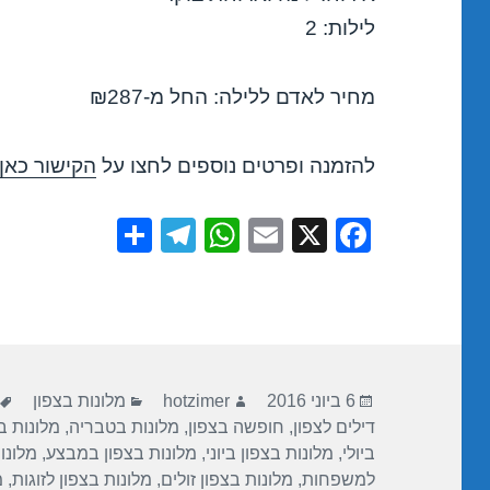
לילות: 2
מחיר לאדם ללילה: החל מ-₪287
להזמנה ופרטים נוספים לחצו על
הקישור כאן
S
T
W
E
X
F
h
el
h
m
a
ar
e
at
ail
c
e
gr
s
e
a
A
b
פורסם
מחבר
קטגוריות
m
p
o
6 ביוני 2016
hotzimer
מלונות בצפון
בתאריך
דילים לצפון
,
חופשה בצפון
,
מלונות בטבריה
,
מלונות ב
p
o
ביולי
,
מלונות בצפון ביוני
,
מלונות בצפון במבצע
,
מלונו
k
למשפחות
,
מלונות בצפון זולים
,
מלונות בצפון לזוגות
,
מ