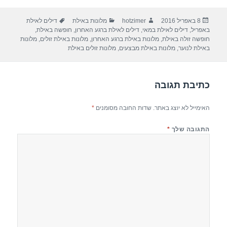
ar
e
at
ail
c
פורסם
מחבר
קטגוריות
תגיות
8 באפריל 2016
hotzimer
מלונות באילת
דילים לאילת
e
gr
s
e
בתאריך
באפריל
,
דילים לאילת במאי
,
דילים לאילת ברגע האחרון
,
חופשה באילת
,
a
A
b
חופשה זולה באילת
,
מלונות באילת ברגע האחרון
,
מלונות באילת זולים
,
מלונות
באילת לנוער
,
מלונות באילת מבצעים
,
מלונות זולים באילת
m
p
o
p
o
כתיבת תגובה
k
האימייל לא יוצג באתר.
שדות החובה מסומנים
*
התגובה שלך
*