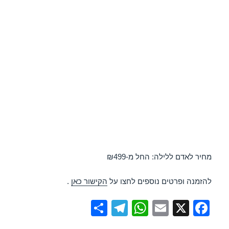
מחיר לאדם ללילה: החל מ-₪499
להזמנה ופרטים נוספים לחצו על
הקישור כאן
.
S
T
W
E
X
F
h
el
h
m
a