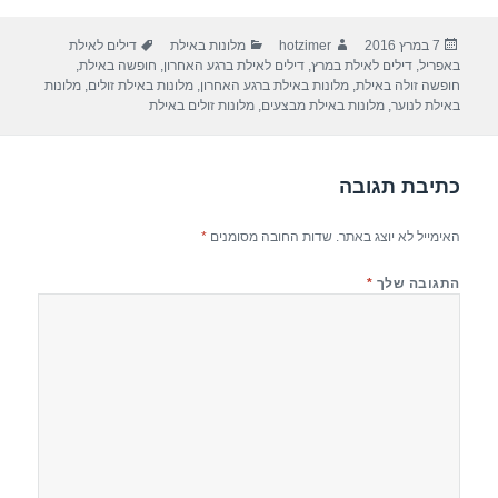
ar
e
at
ail
c
פורסם
מחבר
קטגוריות
תגיות
7 במרץ 2016
hotzimer
מלונות באילת
דילים לאילת
e
gr
s
e
בתאריך
באפריל
,
דילים לאילת במרץ
,
דילים לאילת ברגע האחרון
,
חופשה באילת
,
a
A
b
חופשה זולה באילת
,
מלונות באילת ברגע האחרון
,
מלונות באילת זולים
,
מלונות
באילת לנוער
,
מלונות באילת מבצעים
,
מלונות זולים באילת
m
p
o
p
o
כתיבת תגובה
k
האימייל לא יוצג באתר.
שדות החובה מסומנים
*
התגובה שלך
*