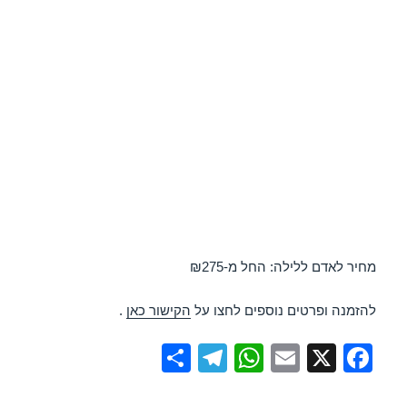
מחיר לאדם ללילה: החל מ-₪275
להזמנה ופרטים נוספים לחצו על
הקישור כאן
.
S
T
W
E
X
F
h
el
h
m
a