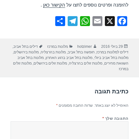
להזמנה ופרטים נוספים לחצו על
הקישור כאן
.
S
T
W
E
X
F
h
el
h
m
a
ar
e
at
ail
c
פורסם
מחבר
קטגוריות
תגיות
29 ביולי 2016
hotzimer
מלונות במרכז
דילים בתל אביב
,
e
gr
s
e
בתאריך
דילים למלונות במרכז
,
חופשה בתל אביב
,
מלונות בהרצליה
,
מלונות בירושלים
,
a
A
b
מלונות בתל אביב ביולי
,
מלונות בתל אביב ברגע האחרון
,
מלונות בתל אביב
השוואת מחירים
,
מלונות זולים בהרצליה
,
מלונות זולים בירושלים
,
מלונות זולים
m
p
o
במרכז
p
o
k
כתיבת תגובה
האימייל לא יוצג באתר.
שדות החובה מסומנים
*
התגובה שלך
*