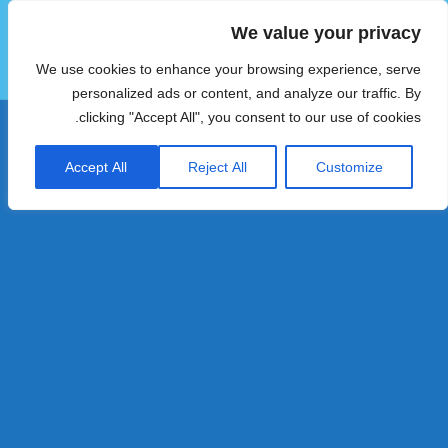
We value your privacy
הוטצימר
We use cookies to enhance your browsing experience, serve
תפריטים
ווידג'טים
personalized ads or content, and analyze our traffic. By
clicking "Accept All", you consent to our use of cookies.
Accept All
Reject All
Customize