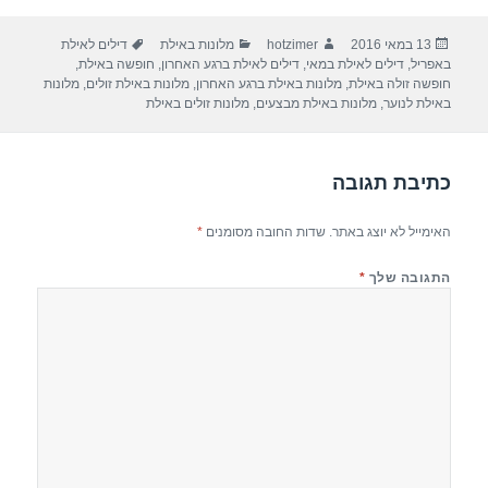
ar
e
at
ail
c
פורסם
מחבר
קטגוריות
תגיות
13 במאי 2016
hotzimer
מלונות באילת
דילים לאילת
e
gr
s
e
בתאריך
באפריל
,
דילים לאילת במאי
,
דילים לאילת ברגע האחרון
,
חופשה באילת
,
a
A
b
חופשה זולה באילת
,
מלונות באילת ברגע האחרון
,
מלונות באילת זולים
,
מלונות
באילת לנוער
,
מלונות באילת מבצעים
,
מלונות זולים באילת
m
p
o
p
o
כתיבת תגובה
k
האימייל לא יוצג באתר.
שדות החובה מסומנים
*
התגובה שלך
*