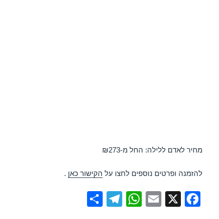
מחיר לאדם ללילה: החל מ-₪273
להזמנה ופרטים נוספים לחצו על
הקישור כאן
.
S
T
W
E
X
F
h
el
h
m
a