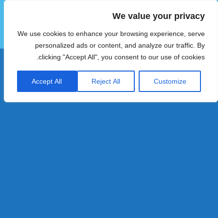
We value your privacy
הוטצימר
We use cookies to enhance your browsing experience, serve
תפריטים
ווידג'טים
personalized ads or content, and analyze our traffic. By
clicking "Accept All", you consent to our use of cookies.
Accept All
Reject All
Customize